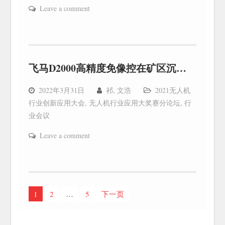
Leave a comment
飞马D2000高精度免像控在矿区沉陷监测中的应用
2022年3月31日
祁, 文浩
2021无人机
行业创新应用大会
,
无人机行业应用大奖赛分论坛
,
行
业会议
Leave a comment
文
1
2
…
5
下一页
章
分