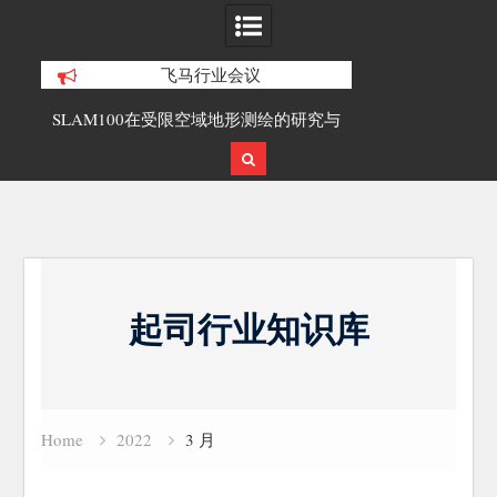
飞马行业会议
合精
SLAM100在受限空域地形测绘的研究与
覆盖1000公里
应用
载激光雷达点
Skip
to
起司行业知识库
content
Home
2022
3 月