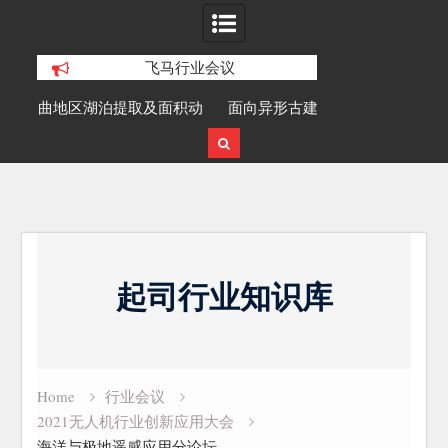
飞马行业会议
积动
面向异形古建筑的空地多源数据融合精
SLAM100在受
细化三维重建研究
Skip
to
起司行业知识库
content
Home
行业会议
2021无人机行业创新应用大会
海洋与极地遥感应用分论坛