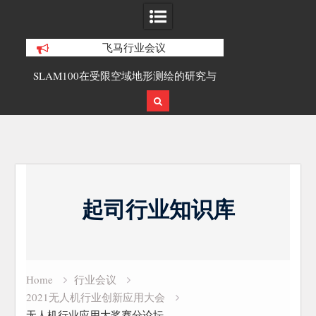
飞马行业会议
合精
SLAM100在受限空域地形测绘的研究与
覆盖1000公里
应用
载激光雷达点
Skip
to
起司行业知识库
content
Home
行业会议
2021无人机行业创新应用大会
无人机行业应用大奖赛分论坛