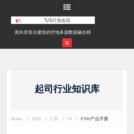
飞马行业会议
积动
面向异形古建筑的空地多源数据融合精
SLAM100在受
细化三维重建研究
Skip
to
起司行业知识库
content
Home
2020
3 月
19
F300产品手册