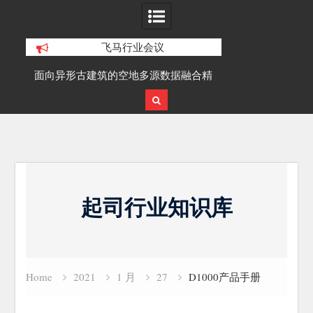
飞马行业会议
积动
面向异形古建筑的空地多源数据融合精
SLAM100在受
细化三维重建研究
Skip
to
起司行业知识库
content
Home
2021
1 月
27
D1000产品手册