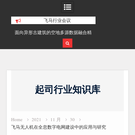
飞马行业会议
多源数据融合精
SLAM100在受限空域地形测绘的研究与
覆盖1
建研究
应用
载
Skip
to
起司行业知识库
content
Home
2021
11 月
30
飞马无人机在全息数字电网建设中的应用与研究