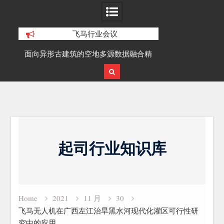
飞马行业会议
积动
面向异形古建筑的空地多源数据融合精
SLAM100在受
细化三维重建研究
Skip
to
起司行业知识库
content
Home
2021
11 月
30
飞马无人机在广西左江治旱黑水河现代化灌区可行性研
究中的应用