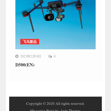
飞马新品
2023年2月9日
0
D500(EN)
Copyright © 2020 All rights reserved.
Magazine Point by
Axle Themes