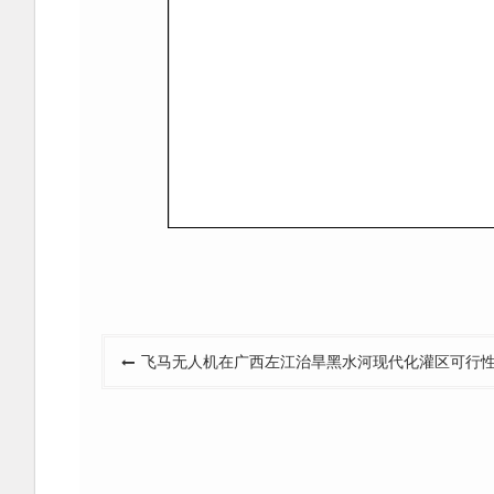
文
飞马无人机在广西左江治旱黑水河现代化灌区可行
章
导
航