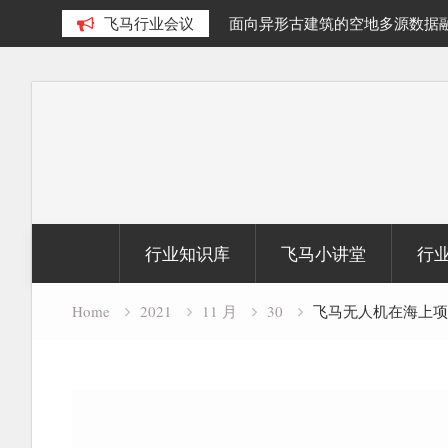
泊提取及面积动态变化研究
飞马行业会议
面向异形古建筑的空地多源数据
究
Skip
to
content
行业知识库
飞马小讲堂
行
Home
2021
11 月
30
飞马无人机在海上项