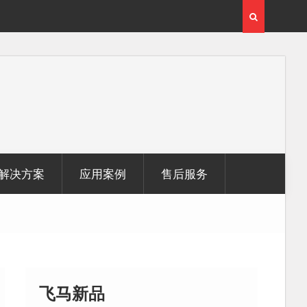
用
覆盖1000公里带状密林高山区的飞马机载激光雷达点
云数据及正射影像
解决方案
应用案例
售后服务
飞马新品