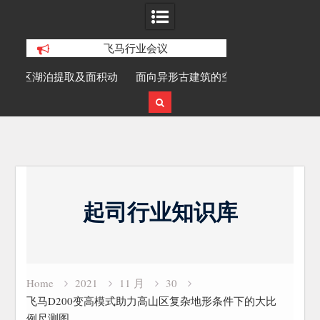
飞马行业会议
积动
面向异形古建筑的空地多源数据融合精
SLAM100在受
细化三维重建研究
Skip
to
起司行业知识库
content
Home
2021
11 月
30
飞马D200变高模式助力高山区复杂地形条件下的大比
例尺测图