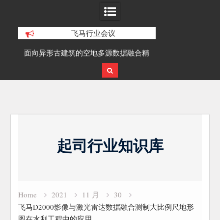
飞马行业会议
积动
面向异形古建筑的空地多源数据融合精
SLAM100在受
细化三维重建研究
Skip
to
起司行业知识库
content
Home
2021
11 月
30
飞马D2000影像与激光雷达数据融合测制大比例尺地形
图在水利工程中的应用