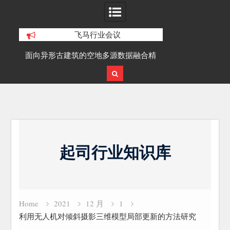
飞马行业会议
积动
面向异形古建筑的空地多源数据融合精
SLAM100在受
细化三维重建研究
Skip
to
起司行业知识库
content
Home
2021
12 月
1
利用无人机对倾斜摄影三维模型局部更新的方法研究