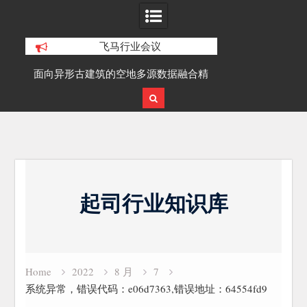
飞马行业会议
积动
面向异形古建筑的空地多源数据融合精
SLAM100在受
细化三维重建研究
Skip
to
起司行业知识库
content
Home
2022
8 月
7
系统异常，错误代码：e06d7363,错误地址：64554fd9