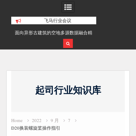
飞马行业会议
积动
面向异形古建筑的空地多源数据融合精
SLAM100在受
细化三维重建研究
Skip
to
起司行业知识库
content
Home
2022
9 月
7
D20换装螺旋桨操作指引