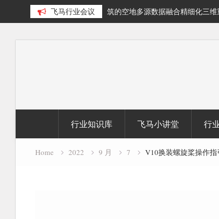
多源数据融合精细化三维重建研
飞马行业会议
SLAM100在受限空域地形测绘
Skip
to
content
行业知识库
飞马小讲堂
行
Home
2022
9 月
7
V10换装螺旋桨操作指