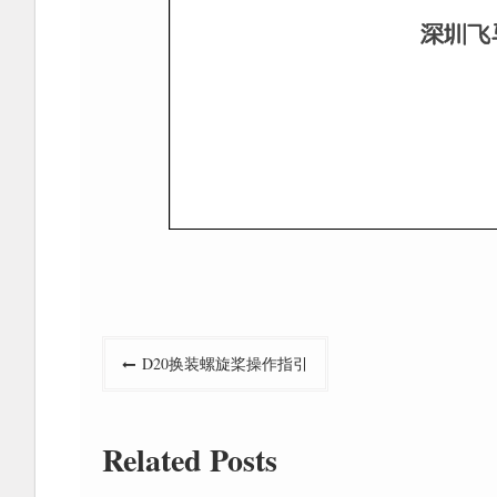
文
D20换装螺旋桨操作指引
章
导
Related Posts
航