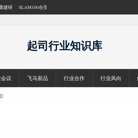
的研究与应用
覆盖1000公里带状密林高山区的飞马机载
云数据及正射影像
起司行业知识库
业会议
飞马新品
行业合作
行业风向
引