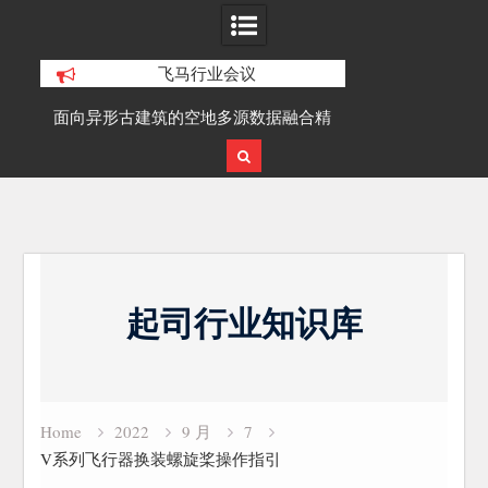
飞马行业会议
积动
面向异形古建筑的空地多源数据融合精
SLAM100在受
细化三维重建研究
Skip
to
起司行业知识库
content
Home
2022
9 月
7
V系列飞行器换装螺旋桨操作指引