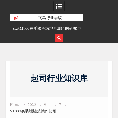
飞马行业会议
合精
SLAM100在受限空域地形测绘的研究与
覆盖1000公里
应用
载激光雷达点
Skip
to
起司行业知识库
content
Home
2022
9 月
7
V1000换装螺旋桨操作指引