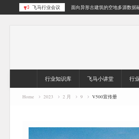
泊提取及面积动态变化研究
飞马行业会议
面向异形古建筑的空地多源数据
究
Skip
to
content
行业知识库
飞马小讲堂
行
Home
2023
2 月
9
V500宣传册