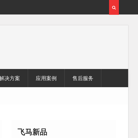
用
覆盖1000公里带状密林高山区的飞马机载激光雷达点
云数据及正射影像
解决方案
应用案例
售后服务
飞马新品