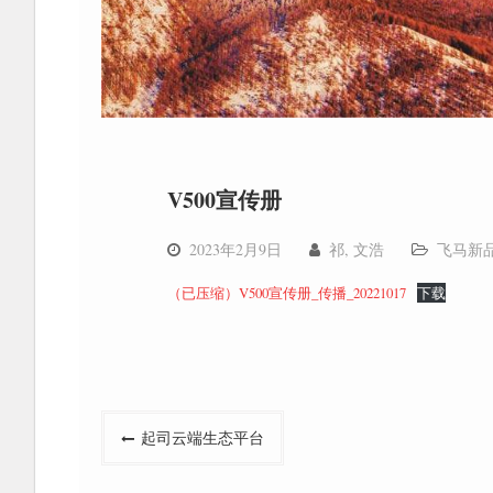
V500宣传册
2023年2月9日
祁, 文浩
飞马新
（已压缩）V500宣传册_传播_20221017
下载
文
起司云端生态平台
章