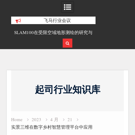
飞马行业会议
合精
SLAM100在受限空域地形测绘的研究与
覆盖1000公里
应用
载激光雷达点
Skip
to
起司行业知识库
content
Home
2023
4 月
21
实景三维在数字乡村智慧管理平台中应用