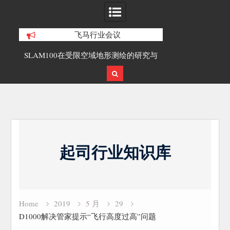
飞马行业会议
合精
SLAM100在受限空域地形测绘的研究与
覆盖1000公里
应用
载激光雷达点
Skip
to
起司行业知识库
content
Home
2019
5 月
29
D1000解决管家提示“飞行高度过高”问题