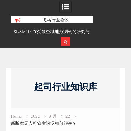
飞马行业会议
LAM100在受限空域地形测绘的研究与
覆盖1000公里带状密林高
应用
载激光雷达点云数据及
Skip
to
起司行业知识库
content
Home
2022
3 月
22
新版本无人机管家闪退如何解决？