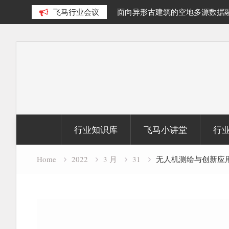
泊提取及面积动态变化研究
飞马行业会议
面向异形古建筑的空地多源数据
究
Skip
to
content
行业知识库
飞马小讲堂
行
Home
2022
3 月
31
无人机测绘与创新应