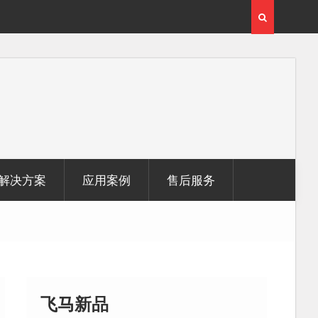
用
覆盖1000公里带状密林高山区的飞马机载激光雷达点
云数据及正射影像
解决方案
应用案例
售后服务
飞马新品