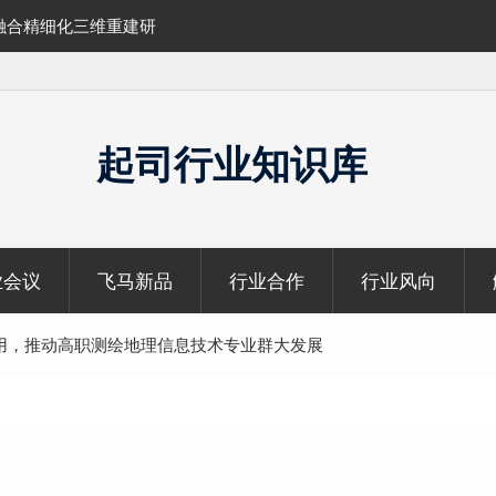
融合精细化三维重建研
SLAM100在受限空域地形测绘的研究与应
起司行业知识库
业会议
飞马新品
行业合作
行业风向
用，推动高职测绘地理信息技术专业群大发展