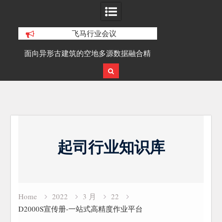
飞马行业会议
筑的空地多源数据融合精
SLAM100在受限空域地形测绘的研究与
三维重建研究
应用
Skip
to
起司行业知识库
content
Home
2022
3 月
22
D2000S宣传册-一站式高精度作业平台