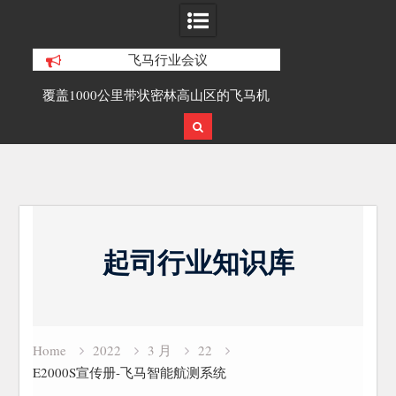
飞马行业会议
研究与
覆盖1000公里带状密林高山区的飞马机
无人机倾斜摄影
载激光雷达点云数据及正射影像
Skip
to
起司行业知识库
content
Home
2022
3 月
22
E2000S宣传册-飞马智能航测系统